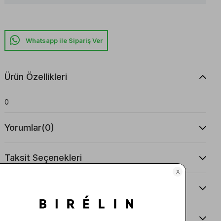
Whatsapp ile Sipariş Ver
Ürün Özellikleri
0
Yorumlar
(0)
Taksit Seçenekleri
Ürün Önerileri
Teslimat Ve İade Koşulları