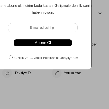
Beden Kılavuzu
Favorilere Ekle
Koleksiyona Ekle
Fiyat Düşünce Haber
Karşılaştır
Ver
Gelince Haber Ver
Tavsiye Et
Yorum Yaz