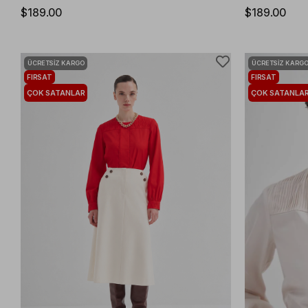
$189.00
$189.00
ÜCRETSIZ KARGO
ÜCRETSIZ KARG
FIRSAT
FIRSAT
ÜRÜNÜ
ÜRÜNÜ
ÇOK SATANLAR
ÇOK SATANLA