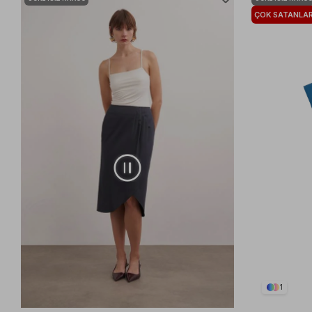
ÇOK SATANLA
1