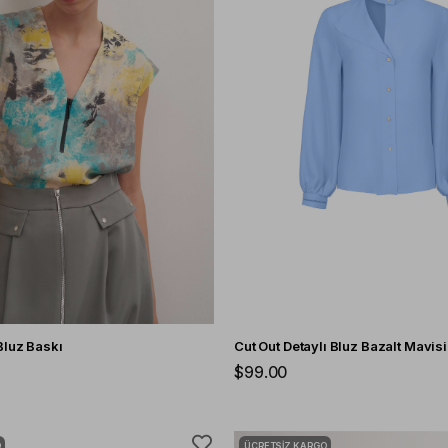
Bluz Baskı
Cut Out Detaylı Bluz Bazalt Mavisi
$99.00
O
ÜCRETSIZ KARGO