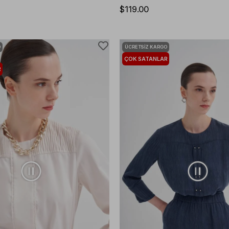
$119.00
O
ÜCRETSIZ KARGO
ÇOK SATANLAR
R