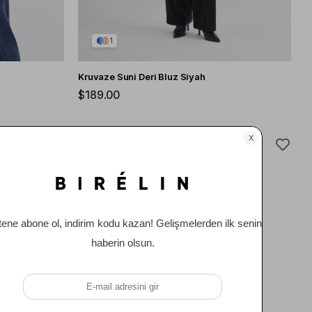
1
Kruvaze Suni Deri Bluz Siyah
$189.00
ÜCRETSIZ KARGO