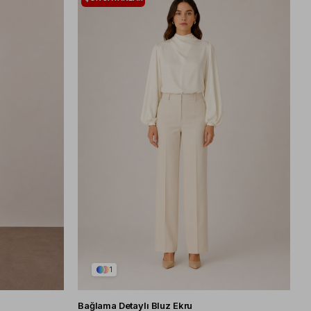
1
Bağlama Detaylı Bluz Ekru