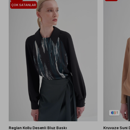
ÜRÜNÜ
ÜRÜNÜ
ÇOK SATANLAR
1
Reglan Kollu Desenli Bluz Baskı
Kruvaze Suni D