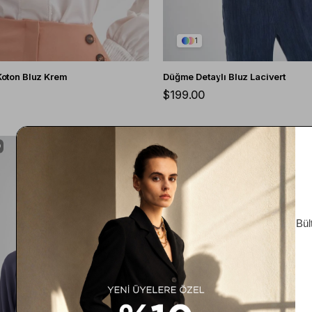
1
 Koton Bluz Krem
Düğme Detaylı Bluz Lacivert
$199.00
O
ÜCRETSIZ KARGO
ÇOK SATANLAR