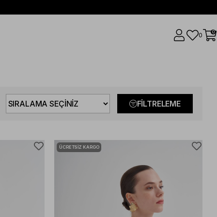
0
0
FILTRELEME
ÜCRETSIZ KARGO