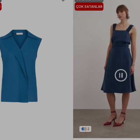
R
ÇOK SATANLAR
2