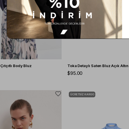
ı Çıtçıtlı Body Bluz
Toka Detaylı Saten Bluz Açık Altın
$95.00
ÜCRETSIZ KARGO