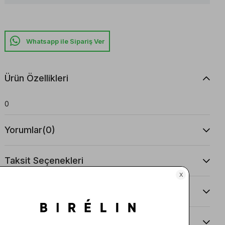
Whatsapp ile Sipariş Ver
Ürün Özellikleri
0
Yorumlar
(0)
Taksit Seçenekleri
Ürün Önerileri
Teslimat Ve İade Koşulları