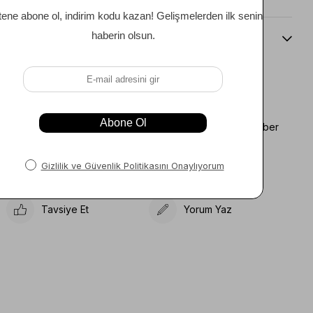
Beden Kılavuzu
Favorilere Ekle
Koleksiyona Ekle
Fiyat Düşünce Haber
Karşılaştır
Ver
Gelince Haber Ver
Tavsiye Et
Yorum Yaz