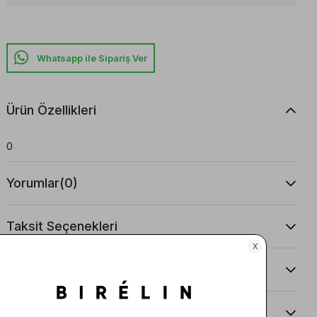
Whatsapp ile Sipariş Ver
Ürün Özellikleri
0
Yorumlar
(0)
Taksit Seçenekleri
Ürün Önerileri
Teslimat Ve İade Koşulları