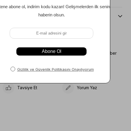
Beden Kılavuzu
Favorilere Ekle
Koleksiyona Ekle
Fiyat Düşünce Haber
Karşılaştır
Ver
Gelince Haber Ver
Tavsiye Et
Yorum Yaz