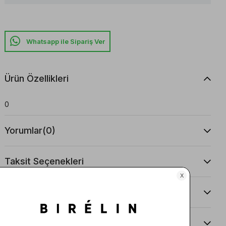
Whatsapp ile Sipariş Ver
Ürün Özellikleri
0
Yorumlar
(0)
Taksit Seçenekleri
Ürün Önerileri
Teslimat Ve İade Koşulları