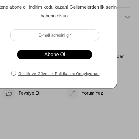
Beden Kılavuzu
Favorilere Ekle
Koleksiyona Ekle
Fiyat Düşünce Haber
Karşılaştır
Ver
Gelince Haber Ver
Tavsiye Et
Yorum Yaz