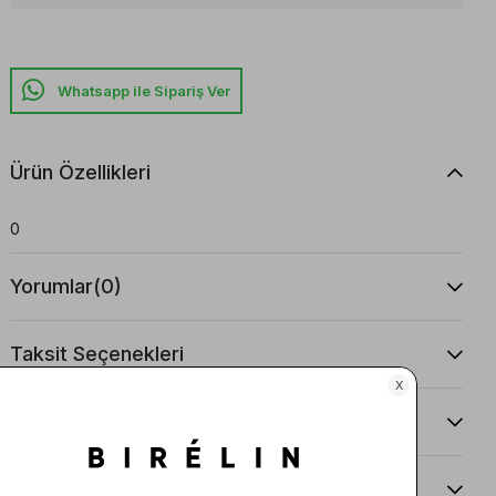
Whatsapp ile Sipariş Ver
Ürün Özellikleri
0
Yorumlar
(0)
Taksit Seçenekleri
Ürün Önerileri
Teslimat Ve İade Koşulları