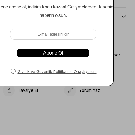
Beden Kılavuzu
Favorilere Ekle
Koleksiyona Ekle
Fiyat Düşünce Haber
Karşılaştır
Ver
Gelince Haber Ver
Tavsiye Et
Yorum Yaz