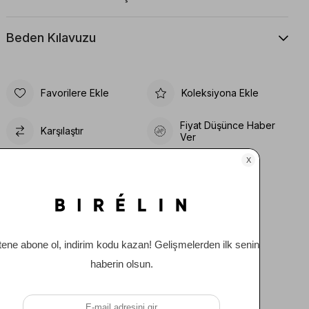
Beden Kılavuzu
Favorilere Ekle
Koleksiyona Ekle
Fiyat Düşünce Haber
Karşılaştır
Ver
Gelince Haber Ver
Tavsiye Et
Yorum Yaz