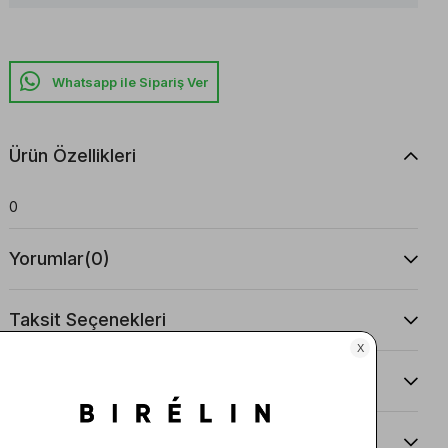
Whatsapp ile Sipariş Ver
Ürün Özellikleri
0
Yorumlar
(0)
Taksit Seçenekleri
Ürün Önerileri
Teslimat Ve İade Koşulları