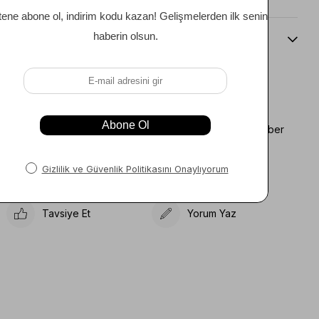
Beden Kılavuzu
Favorilere Ekle
Koleksiyona Ekle
Fiyat Düşünce Haber
Karşılaştır
Ver
Gelince Haber Ver
Tavsiye Et
Yorum Yaz