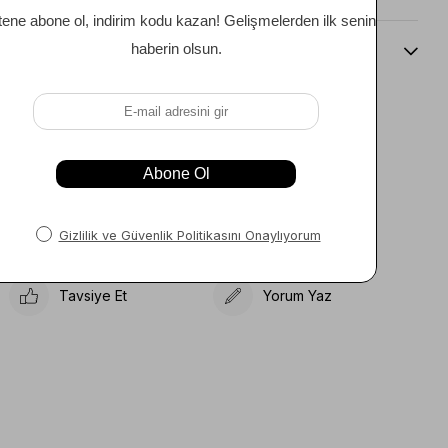
Beden Kılavuzu
Telefonla Sipariş
Favorilere Ekle
Koleksiyona Ekle
Karşılaştır
Fiyat Düşünce Haber
Ver
Tavsiye Et
Yorum Yaz