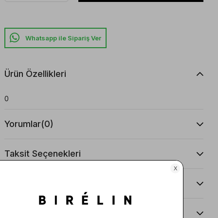
Whatsapp ile Sipariş Ver
Ürün Özellikleri
0
Yorumlar
(0)
Taksit Seçenekleri
Ürün Önerileri
Teslimat Ve İade Koşulları