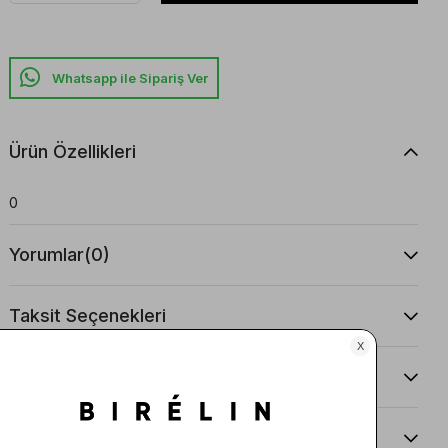
Whatsapp ile Sipariş Ver
Ürün Özellikleri
0
Yorumlar
(0)
Taksit Seçenekleri
Ürün Önerileri
Teslimat Ve İade Koşulları