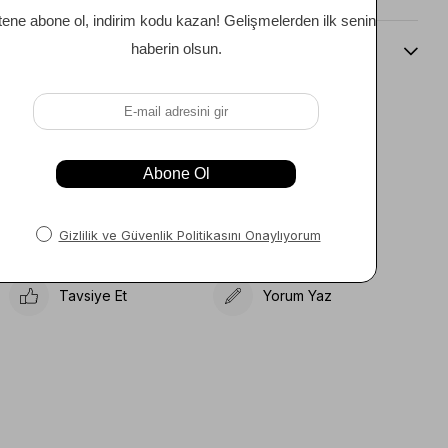
Beden Kılavuzu
Telefonla Sipariş
Favorilere Ekle
Koleksiyona Ekle
Karşılaştır
Fiyat Düşünce Haber
Ver
Tavsiye Et
Yorum Yaz