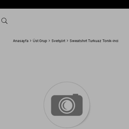
Anasayfa
Üst Grup
Svetşört
Sweatshırt Turkuaz Tonik-inci