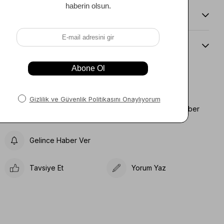
Teslimat Ve İade Koşulları
Beden Kılavuzu
Favorilere Ekle
Koleksiyona Ekle
Fiyat Düşünce Haber
Karşılaştır
Ver
Gelince Haber Ver
Tavsiye Et
Yorum Yaz