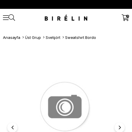
0
Anasayfa
Üst Grup
Svetşört
Sweatshırt Bordo