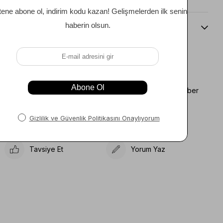
Beden Kılavuzu
Favorilere Ekle
Koleksiyona Ekle
Fiyat Düşünce Haber
Karşılaştır
Ver
Gelince Haber Ver
Tavsiye Et
Yorum Yaz