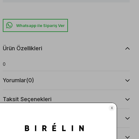
Whatsapp ile Sipariş Ver
Ürün Özellikleri
0
Yorumlar
(0)
Taksit Seçenekleri
Ürün Önerileri
Teslimat Ve İade Koşulları