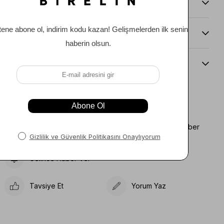
Ürün Önerileri
Teslimat Ve İade Koşulları
Beden Kılavuzu
Favorilere Ekle
Koleksiyona Ekle
Fiyat Düşünce Haber
Karşılaştır
Ver
Gelince Haber Ver
Tavsiye Et
Yorum Yaz