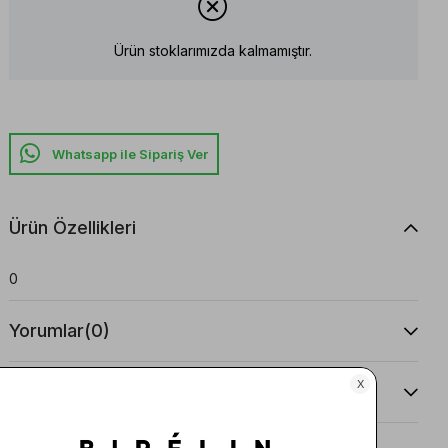
Ürün stoklarımızda kalmamıştır.
Whatsapp ile Sipariş Ver
Ürün Özellikleri
0
Yorumlar
(0)
Taksit Seçenekleri