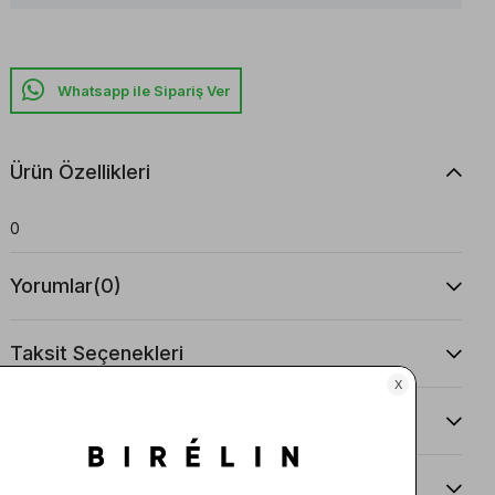
Whatsapp ile Sipariş Ver
Ürün Özellikleri
0
Yorumlar
(0)
Taksit Seçenekleri
Ürün Önerileri
Teslimat Ve İade Koşulları