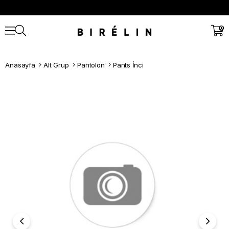
0
Anasayfa
Alt Grup
Pantolon
Pants İnci