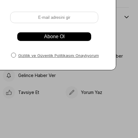
Beden Kılavuzu
Favorilere Ekle
Koleksiyona Ekle
Fiyat Düşünce Haber
Karşılaştır
Ver
Gelince Haber Ver
Tavsiye Et
Yorum Yaz