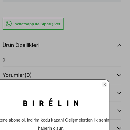
Whatsapp ile Sipariş Ver
Ürün Özellikleri
0
Yorumlar
(0)
Taksit Seçenekleri
Ürün Önerileri
Teslimat Ve İade Koşulları