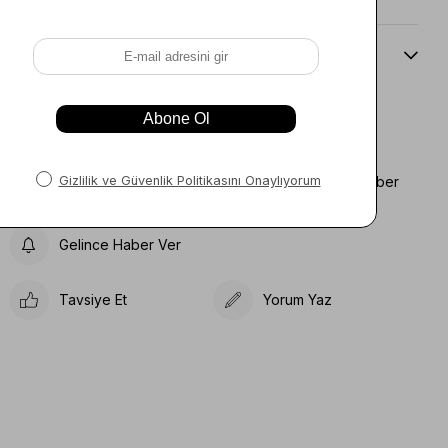
Beden Kılavuzu
Favorilere Ekle
Koleksiyona Ekle
Fiyat Düşünce Haber
Karşılaştır
Ver
Gelince Haber Ver
Tavsiye Et
Yorum Yaz