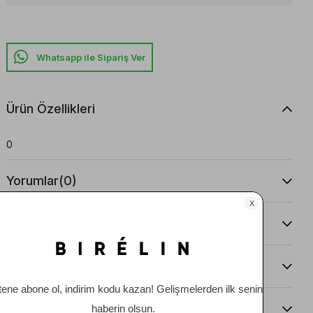
Whatsapp ile Sipariş Ver
Ürün Özellikleri
0
Yorumlar
(0)
Taksit Seçenekleri
Ürün Önerileri
Teslimat Ve İade Koşulları