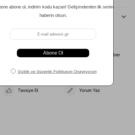
Beden Kılavuzu
Favorilere Ekle
Koleksiyona Ekle
Fiyat Düşünce Haber
Karşılaştır
Ver
Gelince Haber Ver
Tavsiye Et
Yorum Yaz