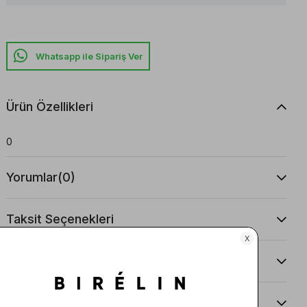
Whatsapp ile Sipariş Ver
Ürün Özellikleri
0
Yorumlar
(0)
Taksit Seçenekleri
Ürün Önerileri
Teslimat Ve İade Koşulları