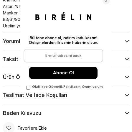
Astar: %100 Polyester
Manken 36 beden giymektedir. Boyu 177 cm Ölçüler :
83/61/90
Üretim yeri: Türkiye
Yorumlar
(0)
Taksit Seçenekleri
Ürün Önerileri
Teslimat Ve İade Koşulları
Beden Kılavuzu
Favorilere Ekle