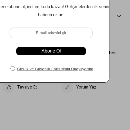
Beden Kılavuzu
Favorilere Ekle
Koleksiyona Ekle
Fiyat Düşünce Haber
Karşılaştır
Ver
Gelince Haber Ver
Tavsiye Et
Yorum Yaz