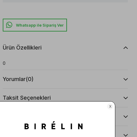
Whatsapp ile Sipariş Ver
Ürün Özellikleri
0
Yorumlar
(0)
Taksit Seçenekleri
Ürün Önerileri
Teslimat Ve İade Koşulları