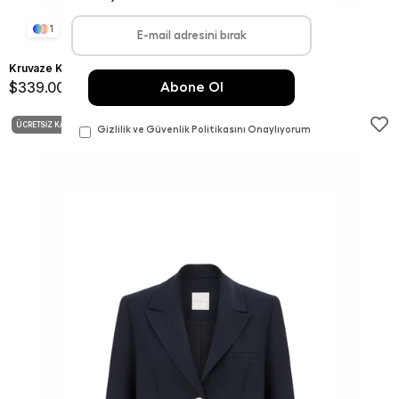
1
Kruvaze Kapama Poliviskon Ceket Siyah
$339.00
ÜCRETSIZ KARGO