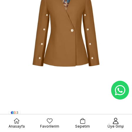
3
Kemik Düğmeli Poliviskon Ceket Ahşap Rengi
Anasayfa
Favorilerim
Sepetim
Üye Girişi