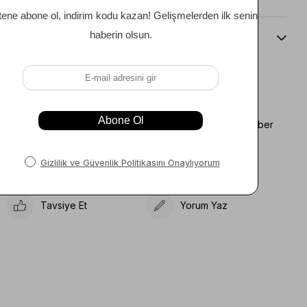
Beden Kılavuzu
Favorilere Ekle
Koleksiyona Ekle
Fiyat Düşünce Haber
Karşılaştır
Ver
Gelince Haber Ver
Tavsiye Et
Yorum Yaz