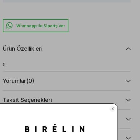
Whatsapp ile Sipariş Ver
Ürün Özellikleri
0
Yorumlar
(0)
Taksit Seçenekleri
Ürün Önerileri
Teslimat Ve İade Koşulları