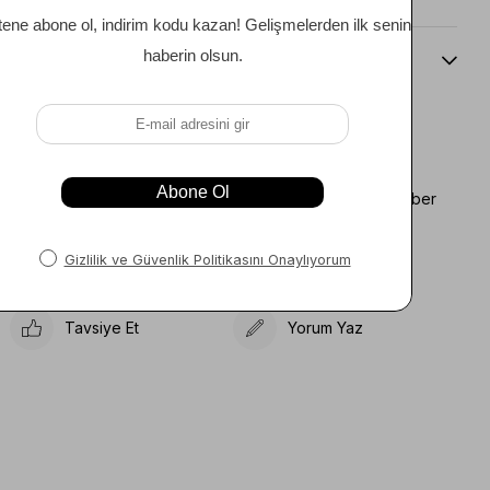
Beden Kılavuzu
Favorilere Ekle
Koleksiyona Ekle
Fiyat Düşünce Haber
Karşılaştır
Ver
Gelince Haber Ver
Tavsiye Et
Yorum Yaz