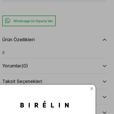
Whatsapp ile Sipariş Ver
Ürün Özellikleri
0
Yorumlar
(0)
Taksit Seçenekleri
Ürün Önerileri
Teslimat Ve İade Koşulları