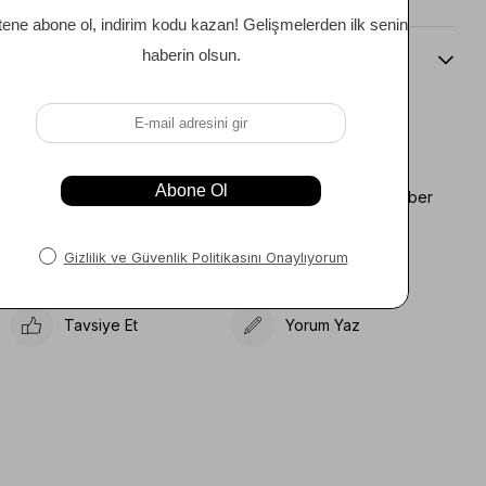
Beden Kılavuzu
Favorilere Ekle
Koleksiyona Ekle
Fiyat Düşünce Haber
Karşılaştır
Ver
Gelince Haber Ver
Tavsiye Et
Yorum Yaz