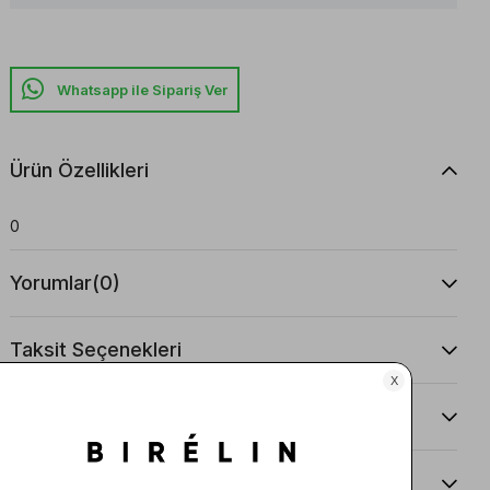
Whatsapp ile Sipariş Ver
Ürün Özellikleri
0
Yorumlar
(0)
Taksit Seçenekleri
Ürün Önerileri
Teslimat Ve İade Koşulları