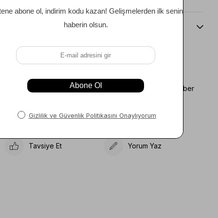
Beden Kılavuzu
Favorilere Ekle
Koleksiyona Ekle
Fiyat Düşünce Haber
Karşılaştır
Ver
Gelince Haber Ver
Tavsiye Et
Yorum Yaz