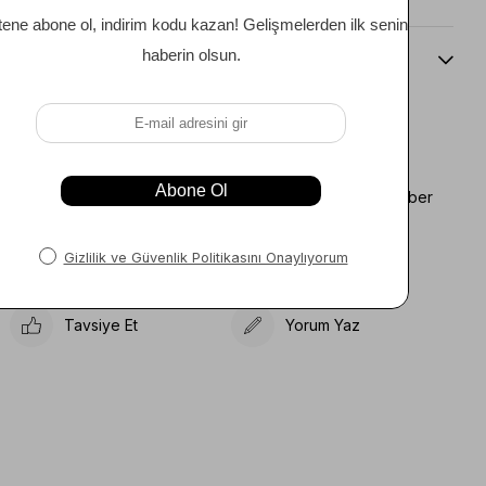
Beden Kılavuzu
Favorilere Ekle
Koleksiyona Ekle
Fiyat Düşünce Haber
Karşılaştır
Ver
Gelince Haber Ver
Tavsiye Et
Yorum Yaz