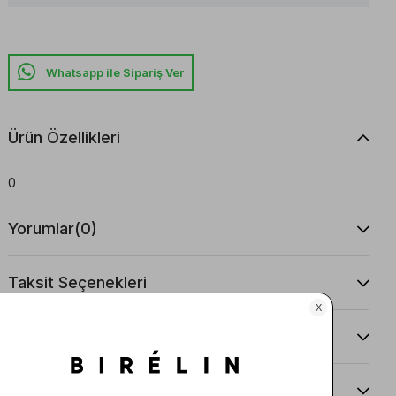
Whatsapp ile Sipariş Ver
Ürün Özellikleri
0
Yorumlar
(0)
Taksit Seçenekleri
Ürün Önerileri
Teslimat Ve İade Koşulları