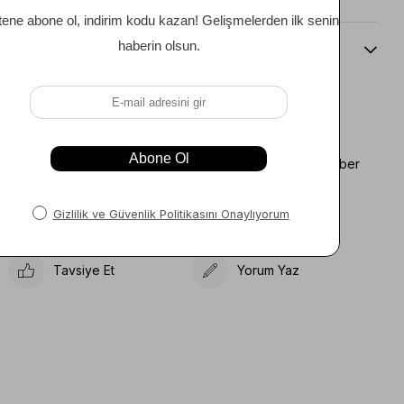
Beden Kılavuzu
Favorilere Ekle
Koleksiyona Ekle
Fiyat Düşünce Haber
Karşılaştır
Ver
Gelince Haber Ver
Tavsiye Et
Yorum Yaz