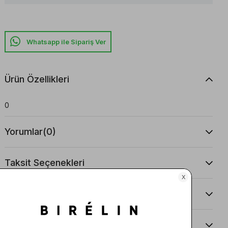
Whatsapp ile Sipariş Ver
Ürün Özellikleri
0
Yorumlar
(0)
Taksit Seçenekleri
Ürün Önerileri
Teslimat Ve İade Koşulları