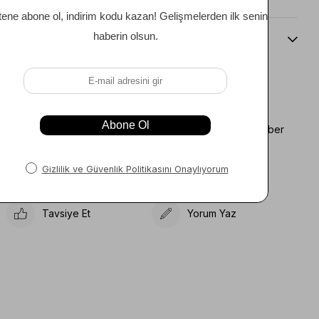
Beden Kılavuzu
Favorilere Ekle
Koleksiyona Ekle
Fiyat Düşünce Haber
Karşılaştır
Ver
Gelince Haber Ver
Tavsiye Et
Yorum Yaz