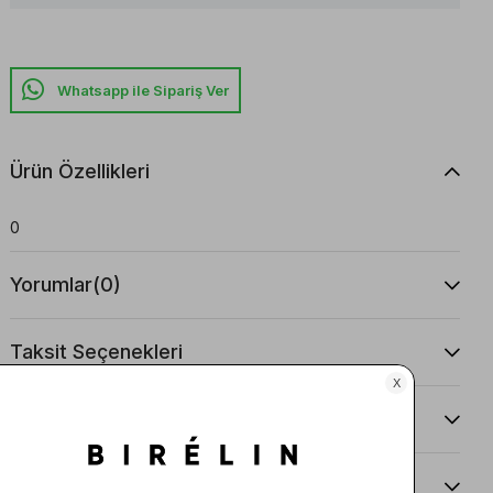
Whatsapp ile Sipariş Ver
Ürün Özellikleri
0
Yorumlar
(0)
Taksit Seçenekleri
Ürün Önerileri
Teslimat Ve İade Koşulları