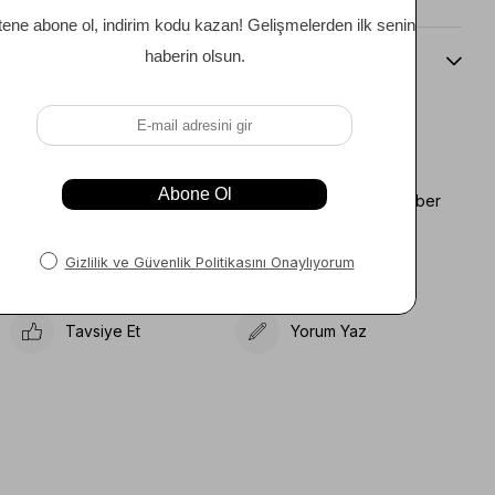
Beden Kılavuzu
Favorilere Ekle
Koleksiyona Ekle
Fiyat Düşünce Haber
Karşılaştır
Ver
Gelince Haber Ver
Tavsiye Et
Yorum Yaz