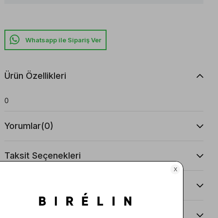
Whatsapp ile Sipariş Ver
Ürün Özellikleri
0
Yorumlar
(0)
Taksit Seçenekleri
Ürün Önerileri
Teslimat Ve İade Koşulları