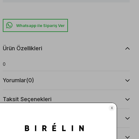
Whatsapp ile Sipariş Ver
Ürün Özellikleri
0
Yorumlar
(0)
Taksit Seçenekleri
Ürün Önerileri
Teslimat Ve İade Koşulları