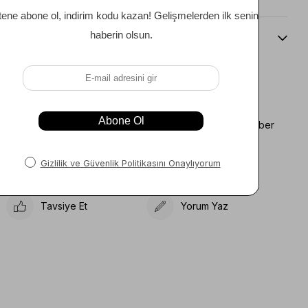
Beden Kılavuzu
Favorilere Ekle
Koleksiyona Ekle
Fiyat Düşünce Haber
Karşılaştır
Ver
Gelince Haber Ver
Tavsiye Et
Yorum Yaz