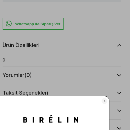
Whatsapp ile Sipariş Ver
Ürün Özellikleri
0
Yorumlar
(0)
Taksit Seçenekleri
Ürün Önerileri
Teslimat Ve İade Koşulları