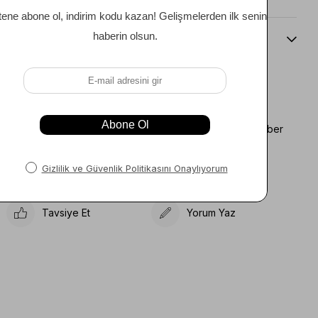
Beden Kılavuzu
Favorilere Ekle
Koleksiyona Ekle
Fiyat Düşünce Haber
Karşılaştır
Ver
Gelince Haber Ver
Tavsiye Et
Yorum Yaz