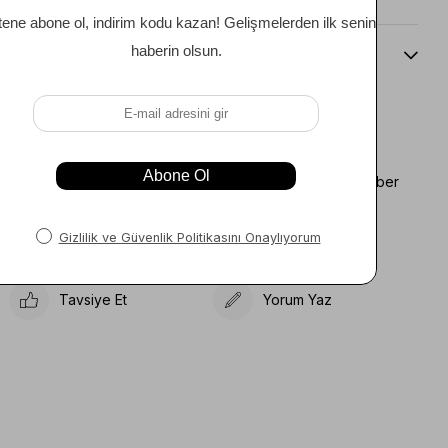
Beden Kılavuzu
Favorilere Ekle
Koleksiyona Ekle
Fiyat Düşünce Haber
Karşılaştır
Ver
Gelince Haber Ver
Tavsiye Et
Yorum Yaz