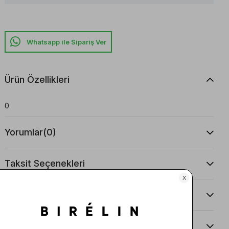
Whatsapp ile Sipariş Ver
Ürün Özellikleri
0
Yorumlar
(0)
Taksit Seçenekleri
Ürün Önerileri
Teslimat Ve İade Koşulları