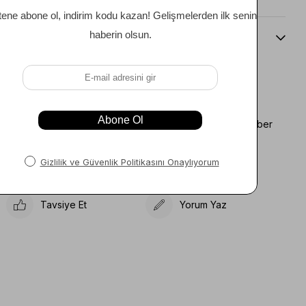
Beden Kılavuzu
Favorilere Ekle
Koleksiyona Ekle
Fiyat Düşünce Haber
Karşılaştır
Ver
Gelince Haber Ver
Tavsiye Et
Yorum Yaz