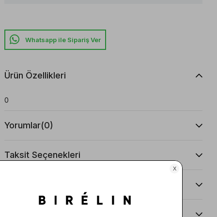
Whatsapp ile Sipariş Ver
Ürün Özellikleri
0
Yorumlar
(0)
Taksit Seçenekleri
Ürün Önerileri
Teslimat Ve İade Koşulları