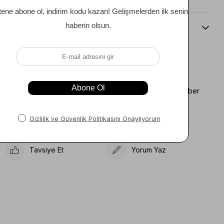
Beden Kılavuzu
Favorilere Ekle
Koleksiyona Ekle
Fiyat Düşünce Haber
Karşılaştır
Ver
Gelince Haber Ver
Tavsiye Et
Yorum Yaz