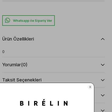
Whatsapp ile Sipariş Ver
Ürün Özellikleri
0
Yorumlar
(0)
Taksit Seçenekleri
Ürün Önerileri
Teslimat Ve İade Koşulları