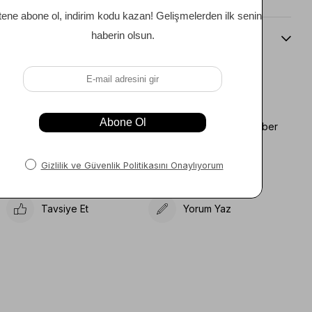
Beden Kılavuzu
Favorilere Ekle
Koleksiyona Ekle
Fiyat Düşünce Haber
Karşılaştır
Ver
Gelince Haber Ver
Tavsiye Et
Yorum Yaz