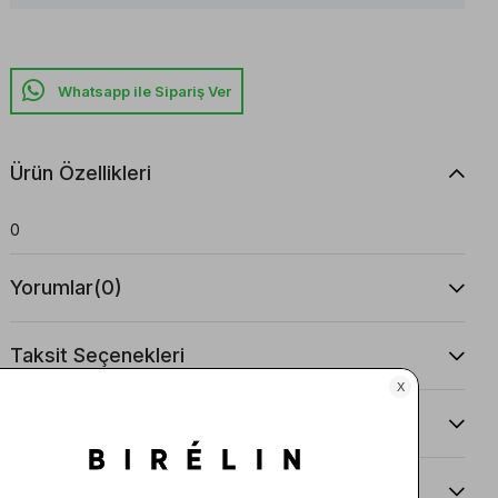
Whatsapp ile Sipariş Ver
Ürün Özellikleri
0
Yorumlar
(0)
Taksit Seçenekleri
Ürün Önerileri
Teslimat Ve İade Koşulları