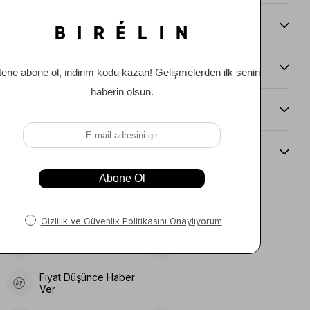
Taksit Seçenekleri
Ürün Önerileri
Teslimat Ve İade Koşulları
Beden Kılavuzu
Telefonla Sipariş
Favorilere Ekle
Koleksiyona Ekle
Karşılaştır
Fiyat Düşünce Haber
Ver