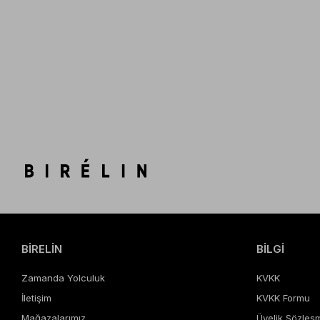
BİRELİN
BİLGİ
Zamanda Yolculuk
KVKK
İletişim
KVKK Formu
Mağazalarımız
Üyelik Sözleş