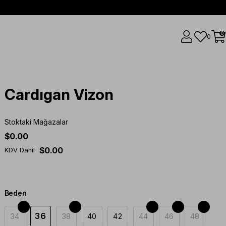
0
0
Cardıgan Vizon
Stoktaki Mağazalar
$0.00
$0.00
KDV Dahil
Beden
36
34
38
40
42
44
46
48