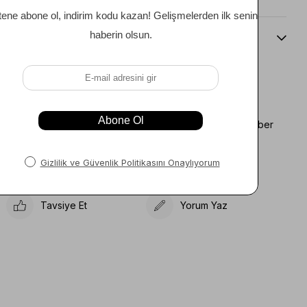
Beden Kılavuzu
Favorilere Ekle
Koleksiyona Ekle
Fiyat Düşünce Haber
Karşılaştır
Ver
Gelince Haber Ver
Tavsiye Et
Yorum Yaz