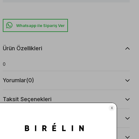
Whatsapp ile Sipariş Ver
Ürün Özellikleri
0
Yorumlar
(0)
Taksit Seçenekleri
Ürün Önerileri
Teslimat Ve İade Koşulları