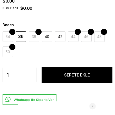
$0.00
$0.00
KDV Dahil
Beden
36
34
38
40
42
44
46
48
50
Whatsapp ile Sipariş Ver