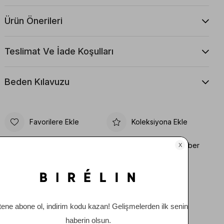
Ürün Önerileri
Teslimat Ve İade Koşulları
Beden Kılavuzu
Favorilere Ekle
Koleksiyona Ekle
Fiyat Düşünce Haber
Karşılaştır
Ver
Gelince Haber Ver
Tavsiye Et
Yorum Yaz