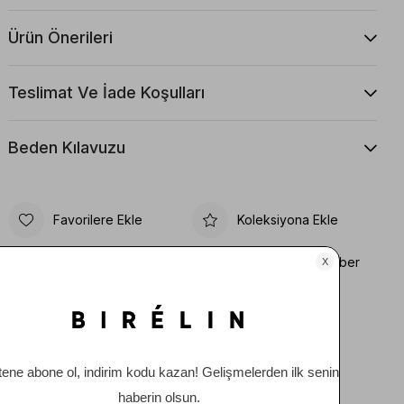
Ürün Önerileri
Teslimat Ve İade Koşulları
Beden Kılavuzu
Favorilere Ekle
Koleksiyona Ekle
Fiyat Düşünce Haber
Karşılaştır
Ver
Gelince Haber Ver
Tavsiye Et
Yorum Yaz