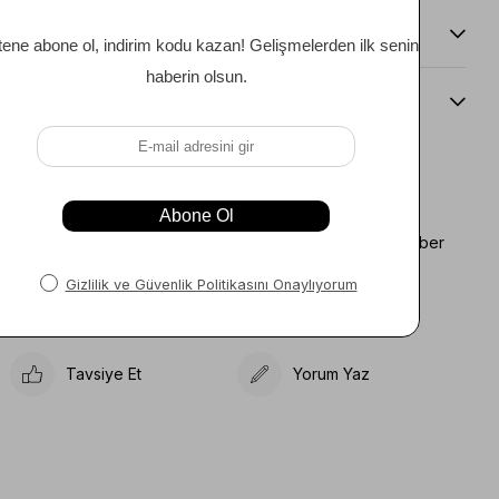
Teslimat Ve İade Koşulları
Beden Kılavuzu
Favorilere Ekle
Koleksiyona Ekle
Fiyat Düşünce Haber
Karşılaştır
Ver
Gelince Haber Ver
Tavsiye Et
Yorum Yaz