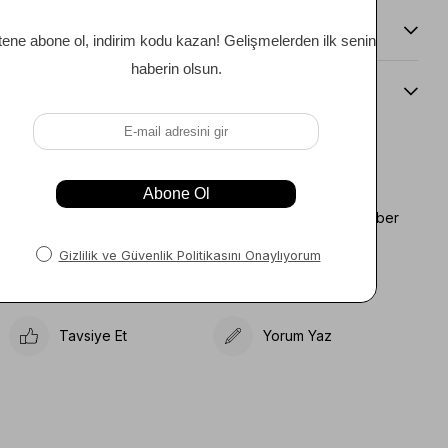
Teslimat Ve İade Koşulları
Beden Kılavuzu
Favorilere Ekle
Koleksiyona Ekle
Fiyat Düşünce Haber
Karşılaştır
Ver
Gelince Haber Ver
Tavsiye Et
Yorum Yaz