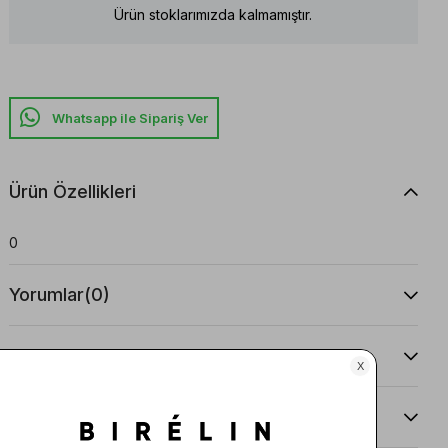
Ürün stoklarımızda kalmamıştır.
Whatsapp ile Sipariş Ver
Ürün Özellikleri
0
Yorumlar
(0)
Taksit Seçenekleri
Ürün Önerileri