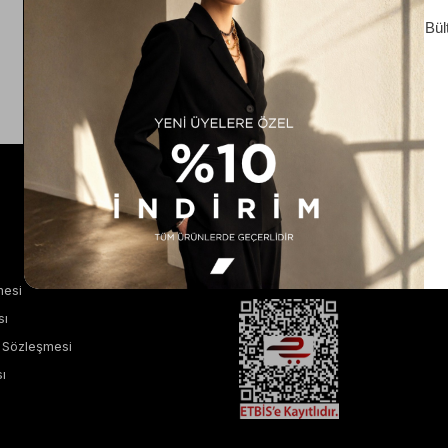
YARDIM
Nasıl Satın Alınır?
Sıkça Sorulan Sorular
mesi
sı
ş Sözleşmesi
ı