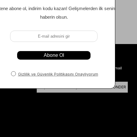
E-BÜLTEN
Stil tüyoları, haberler ve daha fazlası için e-mail
listemize kayıt olun.
GÖNDER