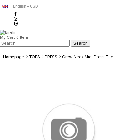
English - USD
My Cart
0
Item
Homepage
TOPS
DRESS
Crew Neck Mıdı Dress Tıle